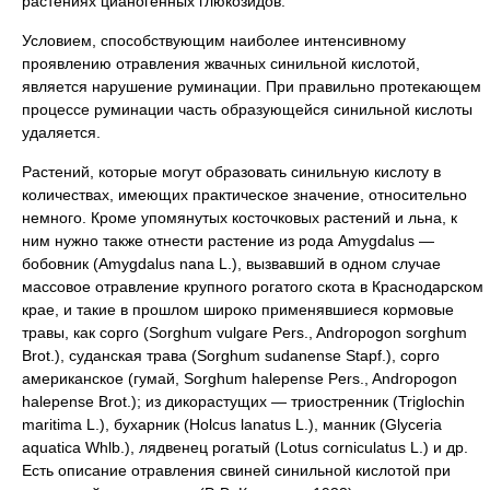
растениях цианогенных глюкозидов.
Условием, способствующим наиболее интенсивному
проявлению отравления жвачных синильной кислотой,
является нарушение руминации. При правильно протекающем
процессе руминации часть образующейся синильной кислоты
удаляется.
Растений, которые могут образовать синильную кислоту в
количествах, имеющих практическое значение, относительно
немного. Кроме упомянутых косточковых растений и льна, к
ним нужно также отнести растение из рода Amygdalus —
бобовник (Amygdalus nana L.), вызвавший в одном случае
массовое отравление крупного рогатого скота в Краснодарском
крае, и такие в прошлом широко применявшиеся кормовые
травы, как сорго (Sorghum vulgare Pers., Andropogon sorghum
Brot.), суданская трава (Sorghum sudanense Stapf.), сорго
американское (гумай, Sorghum halepense Pers., Andropogon
halepense Brot.); из дикорастущих — триостренник (Triglochin
maritima L.), бухарник (Holcus lanatus L.), манник (Glyceria
aquatica Whlb.), лядвенец рогатый (Lotus corniculatus L.) и др.
Есть описание отравления свиней синильной кислотой при