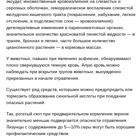
эксудат, множественные кровоизлияния на слизистых и
серозных оболочках, геморрагическое воспаление слизистой
желудочно-кишечного тракта (покраснение, набухание, легкое
отслоение, в подслизистом слое — кровоизлияния);
дегенеративные изменения в паренхиматозных органах,
значительное количество красноватой пенистой жидкости — в
трахее, бронхах и легких, часто большое количество
цианогенного растения — в кормовых массах.
У животных, павших при явлениях асфиксии, обнаруживают
плохо свернувшуюся темную кровь. Алую кровь можно
наблюдать при вскрытии трупов животных, вынужденно
прирезанных в начале отравления.
Существует ряд средств, которыми можно предупредить или
тормозить образование синильной кислоты при поедании
опасных растений.
Так, рогатый скот при предварительном кормлении зерном
значительно меньше подвергается опасности отравления.
Лизунцы с содержанием до 5—10% серы могут быть хорошим
профилактическим средством.