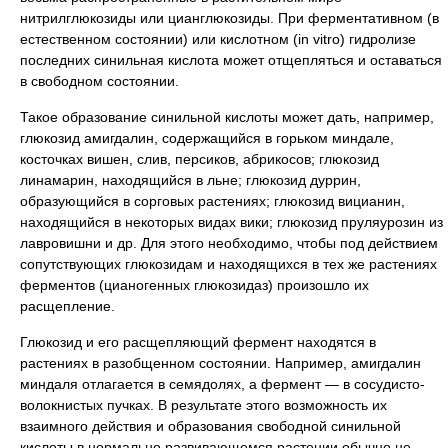
нитрилглюкозиды или цианглюкозиды. При ферментативном (в
естественном состоянии) или кислотном (in vitro) гидролизе
последних синильная кислота может отщепляться и оставаться
в свободном состоянии.
Такое образование синильной кислоты может дать, например,
глюкозид амигдалин, содержащийся в горьком миндале,
косточках вишен, слив, персиков, абрикосов; глюкозид
линамарин, находящийся в льне; глюкозид дуррин,
образующийся в сорговых растениях; глюкозид вицианин,
находящийся в некоторых видах вики; глюкозид пруляурозин из
лавровишни и др. Для этого необходимо, чтобы под действием
сопутствующих глюкозидам и находящихся в тех же растениях
ферментов (цианогенных глюкозидаз) произошло их
расщепление.
Глюкозид и его расщепляющий фермент находятся в
растениях в разобщенном состоянии. Например, амигдалин
миндаля отлагается в семядолях, а фермент — в сосудисто-
волокнистых пучках. В результате этого возможность их
взаимного действия и образования свободной синильной
кислоты в нормально развивающемся растении обычно не