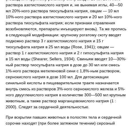
раствора азотистокислого натрия и, не вынимая иглы, 40—50
мл 20%-ного раствора тиосульфата натрия, овцам — 10 мл
10%-ного раствора азотистокислого натрия и 20 мл 10%-ного
раствора тиосульфата натрия; если признаки отравления
возобновляются, препараты инъецируют вновь). Та же пропись
в следующей модификации: крупному рогатому скоту вводят
подкожно раствор 3 г азотистокислого натрия и 15 г
тиосульфата натрия в 25 мл воды (Rose, 1941); овцам —
раствор 1 г азотистокислого натрия и 2 г гипосульфита натрия
в 15 мл воды (Shearer, Sellers, 1934). Свиньям вводят 10—30%-
ный раствор тиосульфата натрия в дозе до 30 мл или смесь
1%-ного раствора метиленовой сини с 1,8%-ным раствором,
сернокислого натрия в дозе 100 мл. Для детоксикации
синильной кислоты в пищеварительном тракте назначается
внутрь смесь из растворов 3%-ного сернокислого железа и 5%-
ного двууглекислого натрия в количестве 300—500 мл крупным
животным, а также раствор марганцовокислого натрия (1 :
2000). Следят за сердечной деятельностью.
При вскрытии павших животных в полостях тела и сердечной
сорочке находят (при более затяжном течении) серозный