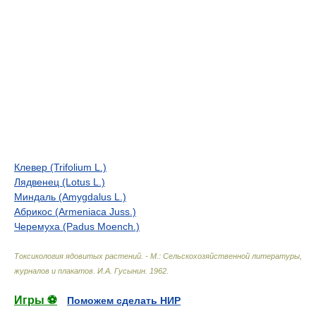
Клевер (Trifolium L.)
Лядвенец (Lotus L.)
Миндаль (Amygdalus L.)
Абрикос (Armeniaca Juss.)
Черемуха (Padus Moench.)
Токсикология ядовитых растений. - М.: Сельскохозяйственной литературы,
журналов и плакатов
.
И.А. Гусынин
.
1962
.
Игры ⚽
Поможем сделать НИР