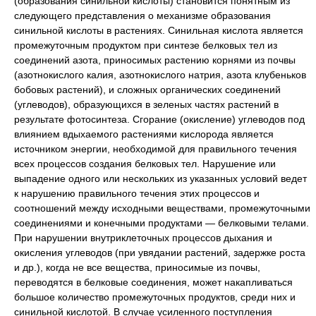
(образования синильной кислоты) становится понятным из
следующего представления о механизме образования
синильной кислоты в растениях. Синильная кислота является
промежуточным продуктом при синтезе белковых тел из
соединений азота, приносимых растению корнями из почвы
(азотнокислого калия, азотнокислого натрия, азота клубеньков
бобовых растений), и сложных органических соединений
(углеводов), образующихся в зеленых частях растений в
результате фотосинтеза. Сгорание (окисление) углеводов под
влиянием вдыхаемого растениями кислорода является
источником энергии, необходимой для правильного течения
всех процессов создания белковых тел. Нарушение или
выпадение одного или нескольких из указанных условий ведет
к нарушению правильного течения этих процессов и
соотношений между исходными веществами, промежуточными
соединениями и конечными продуктами — белковыми телами.
При нарушении внутриклеточных процессов дыхания и
окисления углеводов (при увядании растений, задержке роста
и др.), когда не все вещества, приносимые из почвы,
переводятся в белковые соединения, может накапливаться
большое количество промежуточных продуктов, среди них и
синильной кислотой. В случае усиленного поступления