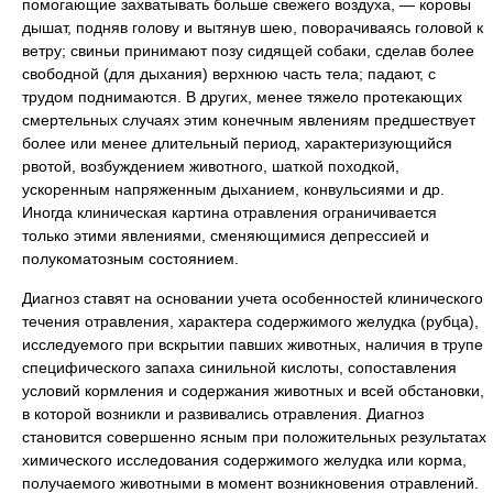
помогающие захватывать больше свежего воздуха, — коровы
дышат, подняв голову и вытянув шею, поворачиваясь головой к
ветру; свиньи принимают позу сидящей собаки, сделав более
свободной (для дыхания) верхнюю часть тела; падают, с
трудом поднимаются. В других, менее тяжело протекающих
смертельных случаях этим конечным явлениям предшествует
более или менее длительный период, характеризующийся
рвотой, возбуждением животного, шаткой походкой,
ускоренным напряженным дыханием, конвульсиями и др.
Иногда клиническая картина отравления ограничивается
только этими явлениями, сменяющимися депрессией и
полукоматозным состоянием.
Диагноз ставят на основании учета особенностей клинического
течения отравления, характера содержимого желудка (рубца),
исследуемого при вскрытии павших животных, наличия в трупе
специфического запаха синильной кислоты, сопоставления
условий кормления и содержания животных и всей обстановки,
в которой возникли и развивались отравления. Диагноз
становится совершенно ясным при положительных результатах
химического исследования содержимого желудка или корма,
получаемого животными в момент возникновения отравлений.