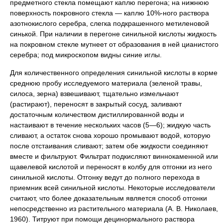
предметного стекла помещают каплю перегона; на нижнюю
поверхность покровного стекла — каплю 10%-ного раствора
азотнокислого серебра, слегка подкрашенного метиленовой
синькой. При наличии в перегоне синильной кислоты жидкость
на покровном стекле мутнеет от образования в ней цианистого
серебра; под микроскопом видны синие иглы.
Для количественного определения синильной кислоты в корме
среднюю пробу исследуемого материала (зеленой травы,
силоса, зерна) взвешивают, тщательно измельчают
(растирают), переносят в закрытый сосуд, заливают
достаточным количеством дистиллированной воды и
настаивают в течение нескольких часов (5—6); жидкую часть
сливают, а остаток снова хорошо промывают водой, которую
после отстаивания сливают; затем обе жидкости соединяют
вместе и фильтруют. Фильтрат подкисляют виннокаменной или
щавелевой кислотой и переносят в колбу для отгонки из него
синильной кислоты. Отгонку ведут до полного перехода в
приемник всей синильной кислоты. Некоторые исследователи
считают, что более доказательным является способ отгонки
непосредственно из растительного материала (А. В. Николаев,
1960). Титруют при помощи децинормального раствора