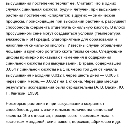
высушивании постепенно теряют ее. Считают, что в одних
случаях синильная кислота, будучи летучей, при высыхании
растений постепенно испаряется; в других — химические
процессы, происходящие при высыхании растений, разрушают
способность фермента отщеплять синильную кислоту. В плохо
просушенном сене могут создаваться условия (температура,
влажность и рН среды), благоприятные для образования и
накопления синильной кислоты. Известны случаи отравления
лошадей и крупного рогатого скота таким сеном. Следующие
цифры примерно показывают изменения в содержании
синильной кислоты при высушивании. В траве, содержавшей
0,054 г синильной кислоты на 1 кг, через три дня от начала
высушивания находили 0,012 г, через шесть дней — 0,005 г;
через один месяц — 0,002 г на 1 кг сена. Через два месяца
результаты исследования были отрицательны (А. В. Васин, Ю.
П. Квиткин, 1959).
Некоторые растения и при высушивании сохраняют
способность давать значительные количества синильной
кислоты. Это относится, прежде всего, к семенам льна, к
косточкам миндалей, слив, вишен, персиков, абрикосов и др.