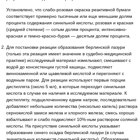
Установлено, что слабо-розовая окраска реактивной бумаги
соответствует примерно тысячным или еще меньшим долям
процента содержания синильной кислоты; розовая и красная
(средней степени) — сотым долям процента; интенсивно-
красная и темно-красно-бурая — десятым долям процента.
Для постановки реакции образования берлинской лазури
(только эта реакция имеет значение в судебно-медицинской
практике) исследуемый материал измельчают, смешивают с
водой до консистенции густой кашицы, подкисляют
виннокаменной или щавелевой кислотой и перегоняют с
водяным паром. Для реакции используют первые порции
дистиллята (около 5 мл), в которые переходит синильная
кислота в случае ее наличия в исследуемом материале. К
дистилляту, подщелоченному едким натром, последовательно
добавляют небольшие количества (несколько капель) раствора
сернокислой закиси железа и хлорного железа; смесь хорошо
взбалтывают и слабо подкисляют 10%-ным раствором соляной
кислоты. На присутствие синильной кислоты указывает
образование синего осадка берлинской лазури (в случае
значительных количеств синильной кислоты). Образование