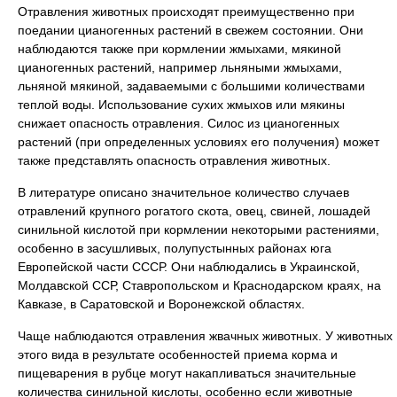
Отравления животных происходят преимущественно при
поедании цианогенных растений в свежем состоянии. Они
наблюдаются также при кормлении жмыхами, мякиной
цианогенных растений, например льняными жмыхами,
льняной мякиной, задаваемыми с большими количествами
теплой воды. Использование сухих жмыхов или мякины
снижает опасность отравления. Силос из цианогенных
растений (при определенных условиях его получения) может
также представлять опасность отравления животных.
В литературе описано значительное количество случаев
отравлений крупного рогатого скота, овец, свиней, лошадей
синильной кислотой при кормлении некоторыми растениями,
особенно в засушливых, полупустынных районах юга
Европейской части СССР. Они наблюдались в Украинской,
Молдавской ССР, Ставропольском и Краснодарском краях, на
Кавказе, в Саратовской и Воронежской областях.
Чаще наблюдаются отравления жвачных животных. У животных
этого вида в результате особенностей приема корма и
пищеварения в рубце могут накапливаться значительные
количества синильной кислоты, особенно если животные