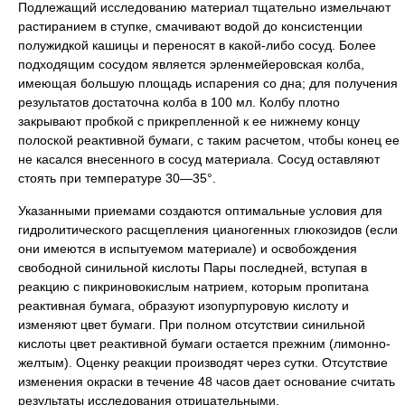
Подлежащий исследованию материал тщательно измельчают
растиранием в ступке, смачивают водой до консистенции
полужидкой кашицы и переносят в какой-либо сосуд. Более
подходящим сосудом является эрленмейеровская колба,
имеющая большую площадь испарения со дна; для получения
результатов достаточна колба в 100 мл. Колбу плотно
закрывают пробкой с прикрепленной к ее нижнему концу
полоской реактивной бумаги, с таким расчетом, чтобы конец ее
не касался внесенного в сосуд материала. Сосуд оставляют
стоять при температуре 30—35°.
Указанными приемами создаются оптимальные условия для
гидролитического расщепления цианогенных глюкозидов (если
они имеются в испытуемом материале) и освобождения
свободной синильной кислоты Пары последней, вступая в
реакцию с пикриновокислым натрием, которым пропитана
реактивная бумага, образуют изопурпуровую кислоту и
изменяют цвет бумаги. При полном отсутствии синильной
кислоты цвет реактивной бумаги остается прежним (лимонно-
желтым). Оценку реакции производят через сутки. Отсутствие
изменения окраски в течение 48 часов дает основание считать
результаты исследования отрицательными.