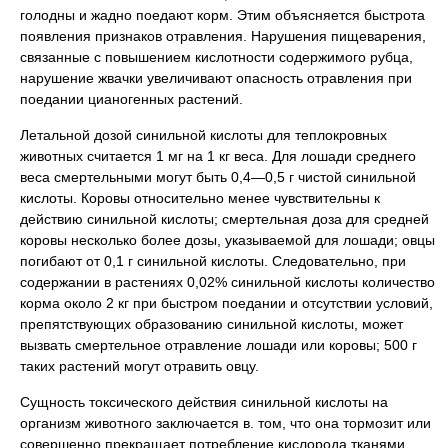
голодны и жадно поедают корм. Этим объясняется быстрота
появления признаков отравления. Нарушения пищеварения,
связанные с повышением кислотности содержимого рубца,
нарушение жвачки увеличивают опасность отравления при
поедании цианогенных растений.
Летальной дозой синильной кислоты для теплокровных
животных считается 1 мг на 1 кг веса. Для лошади среднего
веса смертельными могут быть 0,4—0,5 г чистой синильной
кислоты. Коровы относительно менее чувствительны к
действию синильной кислоты; смертельная доза для средней
коровы несколько более дозы, указываемой для лошади; овцы
погибают от 0,1 г синильной кислоты. Следовательно, при
содержании в растениях 0,02% синильной кислоты количество
корма около 2 кг при быстром поедании и отсутствии условий,
препятствующих образованию синильной кислоты, может
вызвать смертельное отравление лошади или коровы; 500 г
таких растений могут отравить овцу.
Сущность токсического действия синильной кислоты на
организм животного заключается в. том, что она тормозит или
совершенно прекращает потребление кислорода тканями.