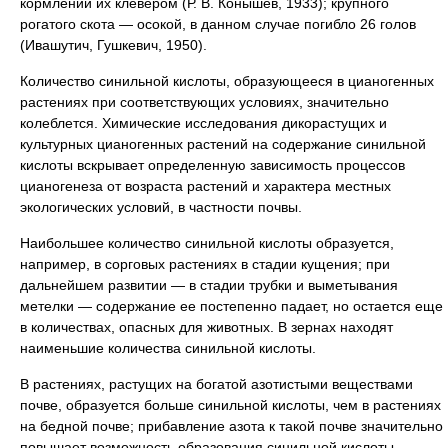
кормлений их клевером (Р. В. Конышев, 1933); крупного
рогатого скота — осокой, в данном случае погибло 26 голов
(Ивашутич, Гушкевич, 1950).
Количество синильной кислоты, образующееся в цианогенных
растениях при соответствующих условиях, значительно
колеблется. Химические исследования дикорастущих и
культурных цианогенных растений на содержание синильной
кислоты вскрывает определенную зависимость процессов
цианогенеза от возраста растений и характера местных
экологических условий, в частности почвы.
Наибольшее количество синильной кислоты образуется,
например, в сорговых растениях в стадии кущения; при
дальнейшем развитии — в стадии трубки и выметывания
метелки — содержание ее постепенно падает, но остается еще
в количествах, опасных для животных. В зернах находят
наименьшие количества синильной кислоты.
В растениях, растущих на богатой азотистыми веществами
почве, образуется больше синильной кислоты, чем в растениях
на бедной почве; прибавление азота к такой почве значительно
повышает возможность образования синильной кислоты.