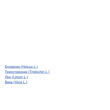
Бухарник (Holcus L.)
Триостренник (Triglochin L.)
Лен (Linum L.)
Вика (Vicia L.)