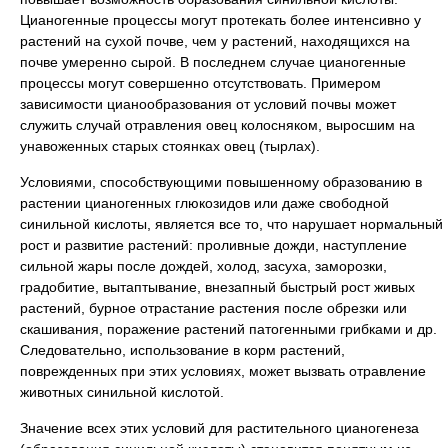
Цианогенные процессы могут протекать более интенсивно у
растений на сухой почве, чем у растений, находящихся на
почве умеренно сырой. В последнем случае цианогенные
процессы могут совершенно отсутствовать. Примером
зависимости цианообразования от условий почвы может
служить случай отравления овец колосняком, выросшим на
унавоженных старых стоянках овец (тырлах).
Условиями, способствующими повышенному образованию в
растении цианогенных глюкозидов или даже свободной
синильной кислоты, является все то, что нарушает нормальный
рост и развитие растений: проливные дожди, наступление
сильной жары после дождей, холод, засуха, заморозки,
градобитие, вытаптывание, внезапный быстрый рост живых
растений, бурное отрастание растения после обрезки или
скашивания, поражение растений патогенными грибками и др.
Следовательно, использование в корм растений,
поврежденных при этих условиях, может вызвать отравление
животных синильной кислотой.
Значение всех этих условий для растительного цианогенеза