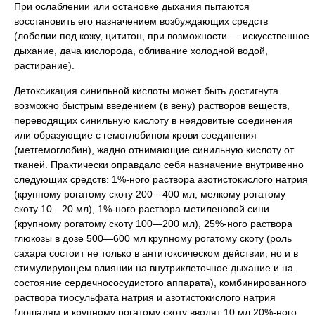
При ослаблении или остановке дыхания пытаются
восстановить его назначением возбуждающих средств
(лобелии под кожу, цититон, при возможности — искусственное
дыхание, дача кислорода, обливание холодной водой,
растирание).
Детоксикация синильной кислоты может быть достигнута
возможно быстрым введением (в вену) растворов веществ,
переводящих синильную кислоту в неядовитые соединения
или образующие с гемоглобином крови соединения
(метгемоглобин), жадно отнимающие синильную кислоту от
тканей. Практически оправдало себя назначение внутривенно
следующих средств: 1%-ного раствора азотистокислого натрия
(крупному рогатому скоту 200—400 мл, мелкому рогатому
скоту 10—20 мл), 1%-ного раствора метиленовой сини
(крупному рогатому скоту 100—200 мл), 25%-ного раствора
глюкозы в дозе 500—600 мл крупному рогатому скоту (роль
сахара состоит не только в антитоксическом действии, но и в
стимулирующем влиянии на внутриклеточное дыхание и на
состояние сердечнососудистого аппарата), комбинированного
раствора тиосульфата натрия и азотистокислого натрия
(лошадям и крупному рогатому скоту вводят 10 мл 20%-ного